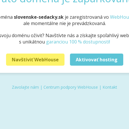
oména
slovenske-sedacky.sk
je zaregistrovaná vo
WebHou
ale momentálne nie je prevádzkovaná.
svoju doménu oživiť? Navštívte nás a získajte spoľahlivý we
s unikátnou
garanciou 100 % dostupnosti!
Navštíviť WebHouse
Aktivovať hosting
Zavolajte nám
|
Centrum podpory WebHouse
|
Kontakt